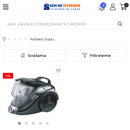
0
8
Torbasız Süpürgeler
Sıralama
Filtreleme
%8