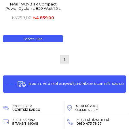
Tefal TW37B1TR Compact
Power Cyclonic 850 Watt 1,5 L
Kapasit
₺5.299,00
₺4.859,00
Sepete Ekle
1
1500 TL VE ÜZERİ ALIŞVERİŞLERİNİZDE ÜCRETSİZ KARGO
1500 TL ÜZERİ
%100 GÜVENLİ
ÜCRETSİZ KARGO
ÖDEME SİSTEMİ
KREDİ KARTINA
MÜŞTERİ HİZMETLERİ
5 TAKSİT İMKANI
0850 473 78 27