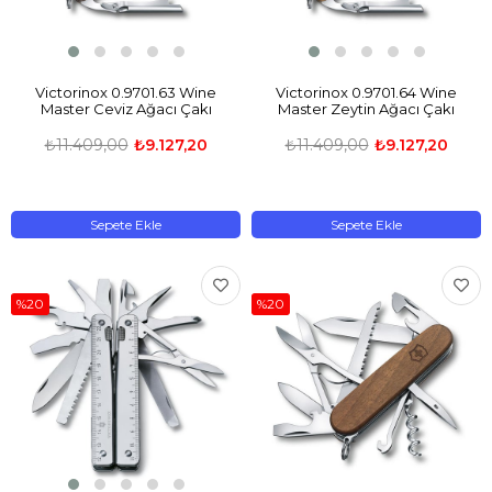
Victorinox 0.9701.63 Wine
Victorinox 0.9701.64 Wine
Master Ceviz Ağacı Çakı
Master Zeytin Ağacı Çakı
₺11.409,00
₺9.127,20
₺11.409,00
₺9.127,20
Sepete Ekle
Sepete Ekle
%20
%20