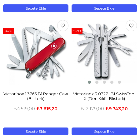
Sepete Ekle
Sepete Ekle
%20
%20
Victorinox 1.3763.B1 Ranger Çakı
Victorinox 3.0327.LB1 SwissTool
(Blisterli)
X (Deri Kılıflı-Blisterli)
₺4.519,00
₺3.615,20
₺12.179,00
₺9.743,20
Sepete Ekle
Sepete Ekle