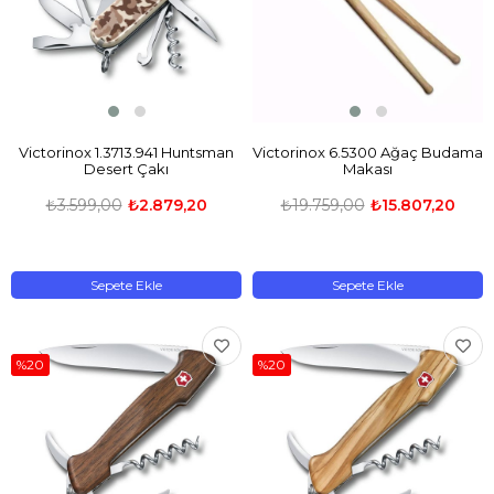
Victorinox 1.3713.941 Huntsman
Victorinox 6.5300 Ağaç Budama
Desert Çakı
Makası
₺3.599,00
₺2.879,20
₺19.759,00
₺15.807,20
Sepete Ekle
Sepete Ekle
%20
%20