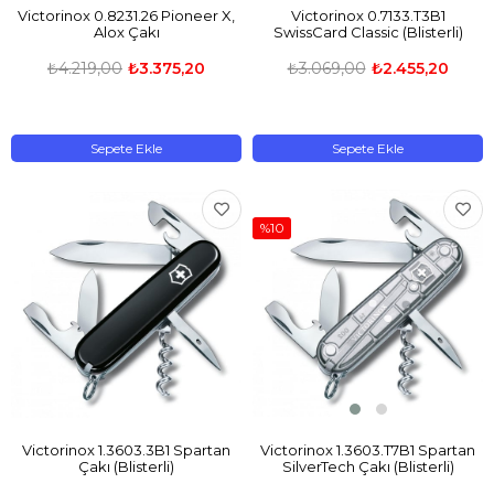
Victorinox 0.8231.26 Pioneer X,
Victorinox 0.7133.T3B1
Alox Çakı
SwissCard Classic (Blisterli)
₺4.219,00
₺3.375,20
₺3.069,00
₺2.455,20
Sepete Ekle
Sepete Ekle
%10
Victorinox 1.3603.3B1 Spartan
Victorinox 1.3603.T7B1 Spartan
Çakı (Blisterli)
SilverTech Çakı (Blisterli)