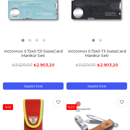
Victorinox 0.7240.T21 SwissCard
Victorinox 0.7240.T3 SwissCard
Manikür Seti
Manikür Seti
₺3.629,00
₺2.903,20
₺3.629,00
₺2.903,20
Sepete Ekle
Sepete Ekle
%10
%20