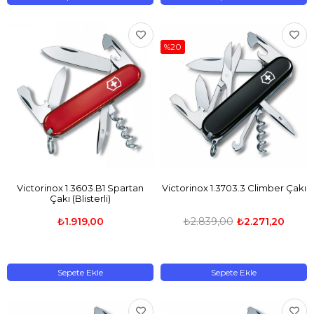
%20
Victorinox 1.3603.B1 Spartan
Victorinox 1.3703.3 Climber Çakı
Çakı (Blisterli)
₺1.919,00
₺2.839,00
₺2.271,20
Sepete Ekle
Sepete Ekle