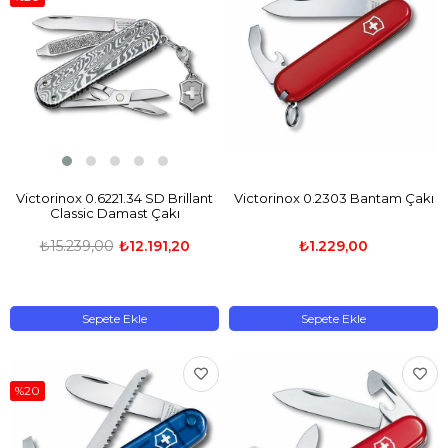
Victorinox 0.6221.34 SD Brillant
Victorinox 0.2303 Bantam Çakı
Classic Damast Çakı
₺15.239,00
₺12.191,20
₺1.229,00
Sepete Ekle
Sepete Ekle
%20