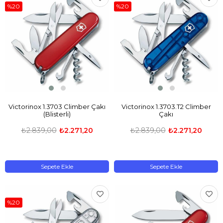
%20
%20
Victorinox 1.3703 Climber Çakı
Victorinox 1.3703.T2 Climber
(Blisterli)
Çakı
₺2.839,00
₺2.271,20
₺2.839,00
₺2.271,20
Sepete Ekle
Sepete Ekle
%20