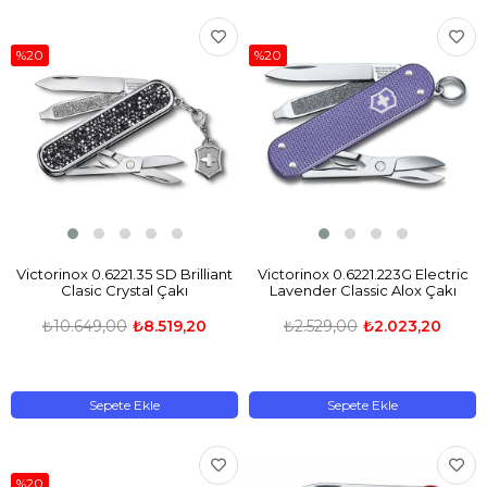
%20
%20
Victorinox 0.6221.35 SD Brilliant
Victorinox 0.6221.223G Electric
Clasic Crystal Çakı
Lavender Classic Alox Çakı
₺10.649,00
₺8.519,20
₺2.529,00
₺2.023,20
Sepete Ekle
Sepete Ekle
%20