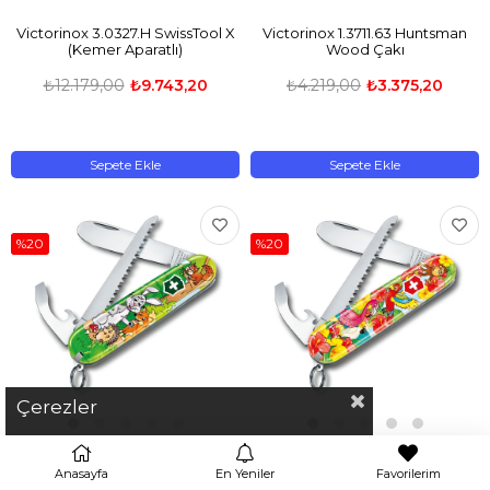
Victorinox 3.0327.H SwissTool X
Victorinox 1.3711.63 Huntsman
(Kemer Aparatlı)
Wood Çakı
₺12.179,00
₺9.743,20
₺4.219,00
₺3.375,20
Sepete Ekle
Sepete Ekle
%20
%20
Çerezler
​Victorinox 0.2373.E2 My First
​Victorinox 0.2373.E3 My First
Anasayfa
En Yeniler
Favorilerim
Victorinox Tavşan Desenli Çakı
Victorinox Papağan Desenli