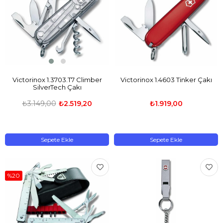
Victorinox 1.3703.T7 Climber
Victorinox 1.4603 Tinker Çakı
SilverTech Çakı
₺3.149,00
₺2.519,20
₺1.919,00
Sepete Ekle
Sepete Ekle
%20