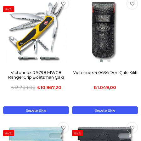
%20
Victorinox 0.9798.MWC8
Victorinox 4.0636 Deri Çakı Kılıfı
RangerGrip Boatsman Çakı
₺13.709,00
₺10.967,20
₺1.049,00
Sepete Ekle
Sepete Ekle
%20
%20