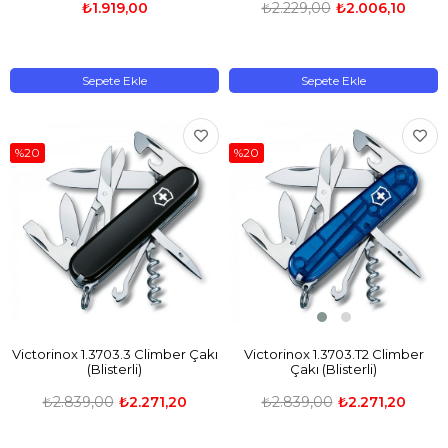
₺1.919,00
₺2.229,00
₺2.006,10
Sepete Ekle
Sepete Ekle
%20
%20
Victorinox 1.3703.3 Climber Çakı
Victorinox 1.3703.T2 Climber
(Blisterli)
Çakı (Blisterli)
₺2.839,00
₺2.271,20
₺2.839,00
₺2.271,20