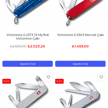
Victorinox 0.2373.T2 My first
Victorinox 0.2503 Recruit Çakı
Victorinox Çakı
₺2.529,00
₺2.023,20
₺1.459,00
Sepete Ekle
Sepete Ekle
%20
%20