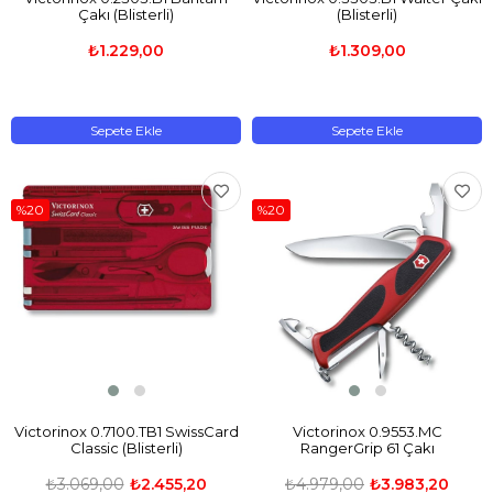
Çakı (Blisterli)
(Blisterli)
₺1.229,00
₺1.309,00
Sepete Ekle
Sepete Ekle
%20
%20
Victorinox 0.7100.TB1 SwissCard
Victorinox 0.9553.MC
Classic (Blisterli)
RangerGrip 61 Çakı
₺3.069,00
₺2.455,20
₺4.979,00
₺3.983,20