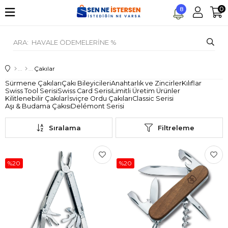
0
8
Çakılar
Sürmene Çakıları
Çakı Bileyicileri
Anahtarlık ve Zincirler
Kılıflar
Swiss Tool Serisi
Swiss Card Serisi
Limitli Üretim Ürünler
Kilitlenebilir Çakılar
İsviçre Ordu Çakıları
Classic Serisi
Aşı & Budama Çakısı
Delémont Serisi
Sıralama
Filtreleme
%20
%20