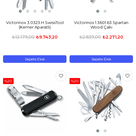
Victorinox 3.0323.H SwissTool
Victorinox 1.3601.63 Spartan
(Kemer Aparatlı)
Wood Çakı
₺12.179,00
₺9.743,20
₺2.839,00
₺2.271,20
Sepete Ekle
Sepete Ekle
%20
%20