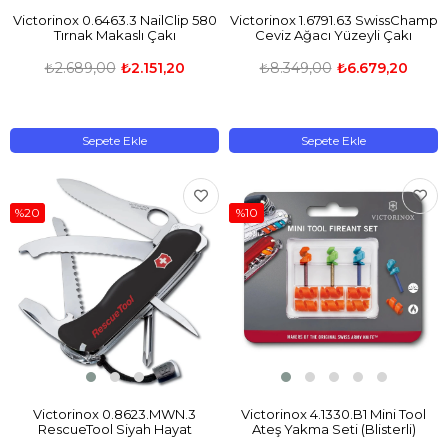
Victorinox 0.6463.3 NailClip 580
Victorinox 1.6791.63 SwissChamp
Tırnak Makaslı Çakı
Ceviz Ağacı Yüzeyli Çakı
₺2.689,00
₺2.151,20
₺8.349,00
₺6.679,20
Sepete Ekle
Sepete Ekle
%20
%10
​Victorinox 0.8623.MWN.3
​Victorinox 4.1330.B1 Mini Tool
RescueTool Siyah Hayat
Ateş Yakma Seti (Blisterli)
Kurtarma Çakısı