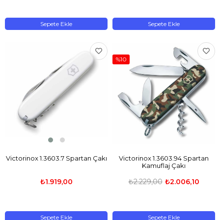
Sepete Ekle
Sepete Ekle
%10
Victorinox 1.3603.7 Spartan Çakı
Victorinox 1.3603.94 Spartan
Kamuflaj Çakı
₺1.919,00
₺2.229,00
₺2.006,10
Sepete Ekle
Sepete Ekle