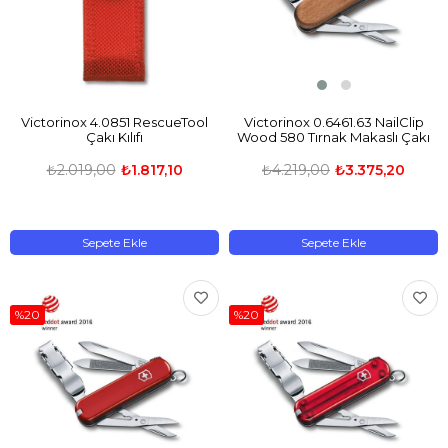
Victorinox 4.0851 RescueTool
Victorinox 0.6461.63 NailClip
Çakı Kılıfı
Wood 580 Tırnak Makaslı Çakı
₺2.019,00
₺1.817,10
₺4.219,00
₺3.375,20
Sepete Ekle
Sepete Ekle
%20
%20