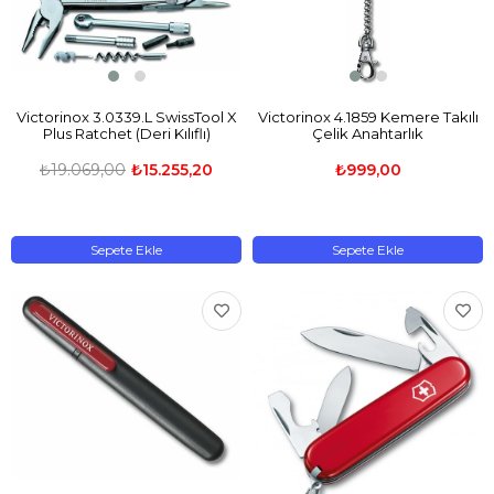
Victorinox 3.0339.L SwissTool X
Victorinox 4.1859 Kemere Takılı
Plus Ratchet (Deri Kılıflı)
Çelik Anahtarlık
₺19.069,00
₺15.255,20
₺999,00
Sepete Ekle
Sepete Ekle