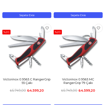
Sepete Ekle
Sepete Ekle
%20
%20
Victorinox 0.9563.C RangerGrip
Victorinox 0.9563.MC
55 Çakı
RangerGrip 79 Çakı
₺5.749,00
₺4.599,20
₺5.749,00
₺4.599,20