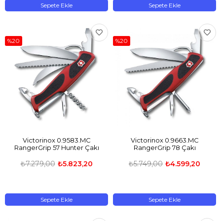
Sepete Ekle
Sepete Ekle
%20
%20
Victorinox 0.9583.MC
Victorinox 0.9663.MC
RangerGrip 57 Hunter Çakı
RangerGrip 78 Çakı
₺7.279,00
₺5.823,20
₺5.749,00
₺4.599,20
Sepete Ekle
Sepete Ekle