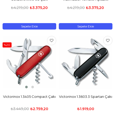
Çakı
₺4.219,00
₺3.375,20
₺4.219,00
₺3.375,20
Sepete Ekle
Sepete Ekle
%20
Victorinox 1.3405 Compact Çakı
Victorinox 1.3603.3 Spartan Çakı
₺3.449,00
₺2.759,20
₺1.919,00