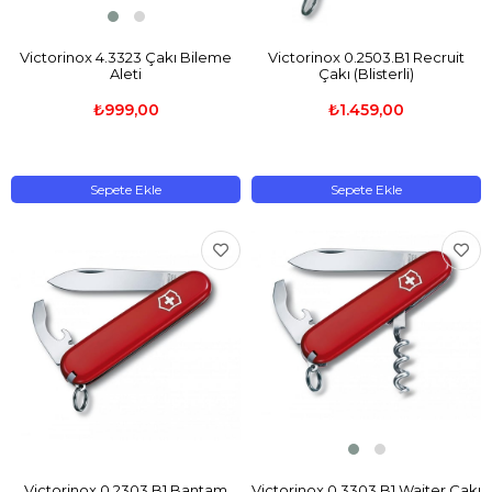
Victorinox 4.3323 Çakı Bileme
Victorinox 0.2503.B1 Recruit
Aleti
Çakı (Blisterli)
₺999,00
₺1.459,00
Sepete Ekle
Sepete Ekle
Victorinox 0.2303.B1 Bantam
Victorinox 0.3303.B1 Waiter Çakı