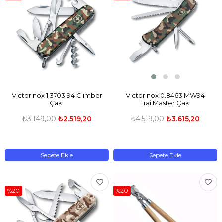
Victorinox 1.3703.94 Climber
Victorinox 0.8463.MW94
Çakı
TrailMaster Çakı
₺3.149,00
₺2.519,20
₺4.519,00
₺3.615,20
Sepete Ekle
Sepete Ekle
%20
%20