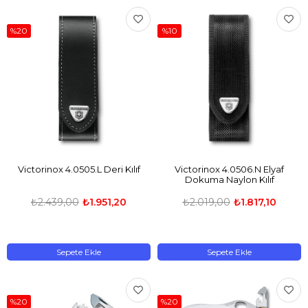
%20
%10
Victorinox 4.0505.L Deri Kılıf
Victorinox 4.0506.N Elyaf
Dokuma Naylon Kılıf
₺2.439,00
₺1.951,20
₺2.019,00
₺1.817,10
Sepete Ekle
Sepete Ekle
%20
%20