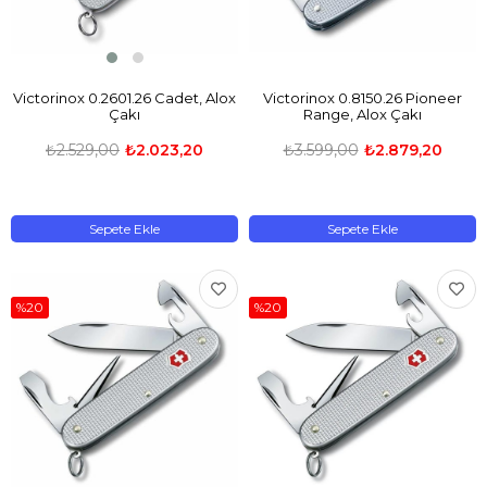
Victorinox 0.2601.26 Cadet, Alox
Victorinox 0.8150.26 Pioneer
Çakı
Range, Alox Çakı
₺2.529,00
₺2.023,20
₺3.599,00
₺2.879,20
Sepete Ekle
Sepete Ekle
%20
%20