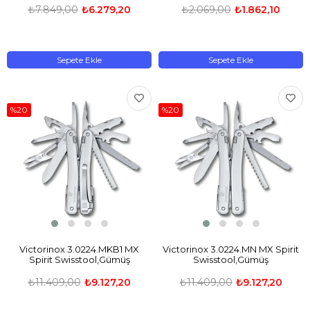
₺7.849,00
₺6.279,20
₺2.069,00
₺1.862,10
Sepete Ekle
Sepete Ekle
%20
%20
Victorinox 3.0224.MKB1 MX
Victorinox 3.0224.MN MX Spirit
Spirit Swisstool,Gümüş
Swisstool,Gümüş
₺11.409,00
₺9.127,20
₺11.409,00
₺9.127,20