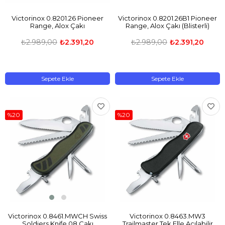
Victorinox 0.8201.26 Pioneer
Victorinox 0.8201.26B1 Pioneer
Range, Alox Çakı
Range, Alox Çakı (Blisterli)
₺2.989,00
₺2.391,20
₺2.989,00
₺2.391,20
Sepete Ekle
Sepete Ekle
%20
%20
Victorinox 0.8461.MWCH Swiss
Victorinox 0.8463.MW3
Soldiers Knife 08 Çakı
Trailmaster Tek Elle Açılabilir