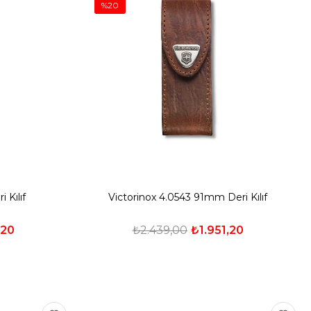
%20
 Kılıf
Victorinox 4.0543 91mm Deri Kılıf
,20
₺2.439,00
₺1.951,20