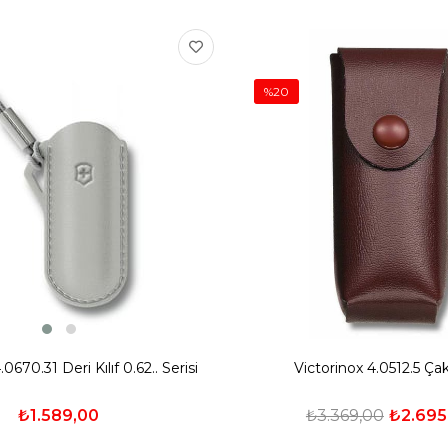
%20
.0670.31 Deri Kılıf 0.62.. Serisi
Victorinox 4.0512.5 Çakı 
₺1.589,00
₺3.369,00
₺2.695