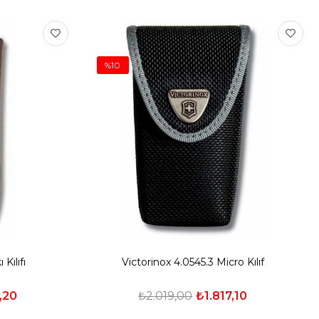
%10
Kılıfı
Victorinox 4.0545.3 Micro Kılıf
,20
₺2.019,00
₺1.817,10