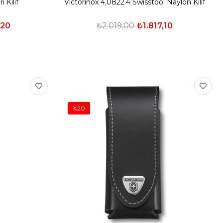
 Kılıf
Victorinox 4.0822.4 Swisstool Naylon Kılıf
,20
₺2.019,00
₺1.817,10
%20