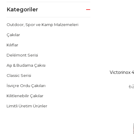
Kategoriler
Outdoor, Spor ve Kamp Malzemeleri
Çakılar
Kılıflar
Delémont Serisi
Aşı & Budama Çakısı
Victorinox 
Classic Serisi
İsviçre Ordu Çakıları
₺2
Kilitlenebilir Çakılar
Limitli Üretim Ürünler
Swiss Card Serisi
Swiss Tool Serisi