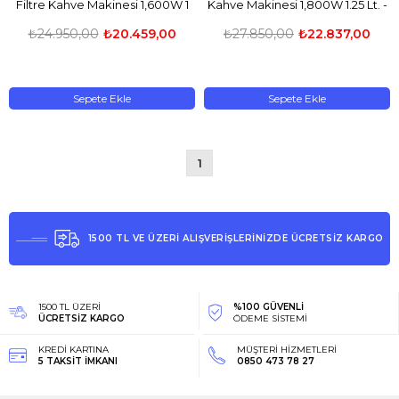
Filtre Kahve Makinesi 1,600W 1
Kahve Makinesi 1,800W 1.25 Lt. -
Lt. - CM8B-A100
WSPL-3B
₺24.950,00
₺20.459,00
₺27.850,00
₺22.837,00
Sepete Ekle
Sepete Ekle
1
1500 TL VE ÜZERİ ALIŞVERİŞLERİNİZDE ÜCRETSİZ KARGO
1500 TL ÜZERİ
%100 GÜVENLİ
ÜCRETSİZ KARGO
ÖDEME SİSTEMİ
KREDİ KARTINA
MÜŞTERİ HİZMETLERİ
5 TAKSİT İMKANI
0850 473 78 27