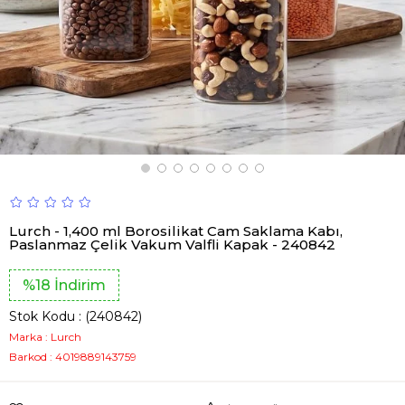
Lurch - 1,400 ml Borosilikat Cam Saklama Kabı,
Paslanmaz Çelik Vakum Valfli Kapak - 240842
%
18
İndirim
Stok Kodu
(240842)
Marka
:
Lurch
Barkod
:
4019889143759