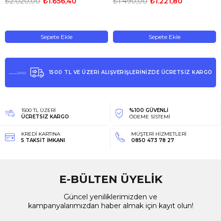
₺2.020,00
₺1.656,40
₺1.490,00
₺1.221,80
Sepete Ekle
Sepete Ekle
1500 TL VE ÜZERİ ALIŞVERİŞLERİNİZDE ÜCRETSİZ KARGO
1500 TL ÜZERİ
%100 GÜVENLİ
ÜCRETSİZ KARGO
ÖDEME SİSTEMİ
KREDİ KARTINA
MÜŞTERİ HİZMETLERİ
5 TAKSİT İMKANI
0850 473 78 27
E-BÜLTEN ÜYELİK
Güncel yeniliklerimizden ve
kampanyalarımızdan haber almak için kayıt olun!