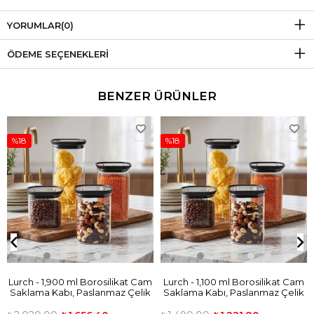
YORUMLAR
(0)
ÖDEME SEÇENEKLERI
BENZER ÜRÜNLER
%18
%18
Lurch - 1,900 ml Borosilikat Cam
Lurch - 1,100 ml Borosilikat Cam
Saklama Kabı, Paslanmaz Çelik
Saklama Kabı, Paslanmaz Çelik
Vakum Valfli Kapak - 240843
Vakum Valfli Kapak - 240841