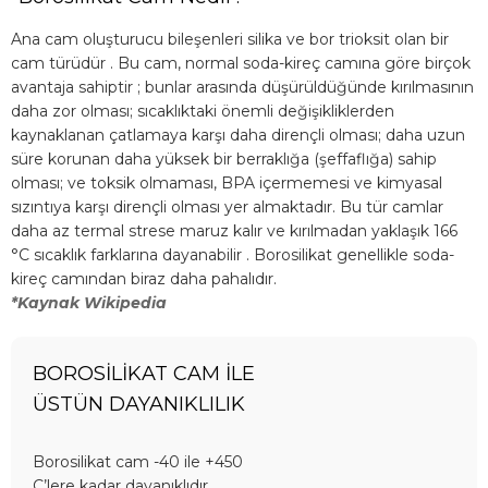
Ana cam oluşturucu bileşenleri silika ve bor trioksit olan bir
cam türüdür . Bu cam, normal soda-kireç camına göre birçok
avantaja sahiptir ; bunlar arasında düşürüldüğünde kırılmasının
daha zor olması; sıcaklıktaki önemli değişikliklerden
kaynaklanan çatlamaya karşı daha dirençli olması; daha uzun
süre korunan daha yüksek bir berraklığa (şeffaflığa) sahip
olması; ve toksik olmaması, BPA içermemesi ve kimyasal
sızıntıya karşı dirençli olması yer almaktadır. Bu tür camlar
daha az termal strese maruz kalır ve kırılmadan yaklaşık 166
°C sıcaklık farklarına dayanabilir . Borosilikat genellikle soda-
kireç camından biraz daha pahalıdır.
*Kaynak Wikipedia
BOROSİLİKAT CAM İLE
ÜSTÜN DAYANIKLILIK
Borosilikat cam -40 ile +450
C’lere kadar dayanıklıdır.