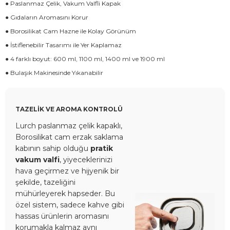
● Paslanmaz Çelik, Vakum Valfli Kapak
● Gıdaların Aromasını Korur
● Borosilikat Cam Hazne ile Kolay Görünüm
● İstiflenebilir Tasarımı ile Yer Kaplamaz
● 4 farklı boyut: 600 ml, 1100 ml, 1400 ml ve 1900 ml
● Bulaşık Makinesinde Yıkanabilir
TAZELİK VE AROMA KONTROLÜ
Lurch paslanmaz çelik kapaklı,
Borosilikat cam erzak saklama
kabının sahip olduğu
pratik
vakum valfi
, yiyeceklerinizi
hava geçirmez ve hijyenik bir
şekilde, tazeliğini
mühürleyerek hapseder. Bu
özel sistem, sadece kahve gibi
hassas ürünlerin aromasını
korumakla kalmaz aynı