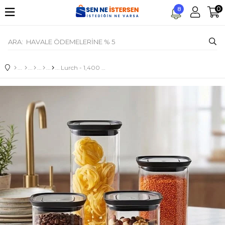
0
8
Lurch - 1,400 ml Borosilikat Cam Saklama Kabı, Paslanmaz Çelik Vakum Valfli Kapak - 240842