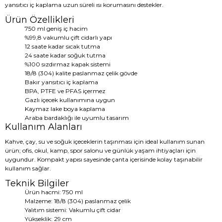
yansıtıcı iç kaplama uzun süreli ısı korumasını destekler.
Ürün Özellikleri
750 ml geniş iç hacim
%99,8 vakumlu çift cidarlı yapı
12 saate kadar sıcak tutma
24 saate kadar soğuk tutma
%100 sızdırmaz kapak sistemi
18/8 (304) kalite paslanmaz çelik gövde
Bakır yansıtıcı iç kaplama
BPA, PTFE ve PFAS içermez
Gazlı içecek kullanımına uygun
Kaymaz lake boya kaplama
Araba bardaklığı ile uyumlu tasarım
Kullanım Alanları
Kahve, çay, su ve soğuk içeceklerin taşınması için ideal kullanım sunan
ürün; ofis, okul, kamp, spor salonu ve günlük yaşam ihtiyaçları için
uygundur. Kompakt yapısı sayesinde çanta içerisinde kolay taşınabilir
kullanım sağlar.
Teknik Bilgiler
Ürün hacmi: 750 ml
Malzeme: 18/8 (304) paslanmaz çelik
Yalıtım sistemi: Vakumlu çift cidar
Yükseklik: 29 cm