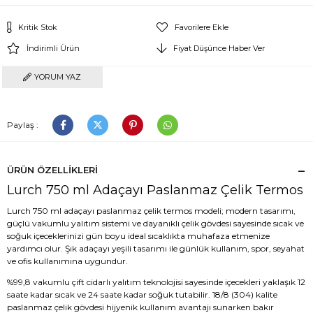
Kritik Stok
Favorilere Ekle
İndirimli Ürün
Fiyat Düşünce Haber Ver
YORUM YAZ
Paylaş :
ÜRÜN ÖZELLIKLERI
Lurch 750 ml Adaçayı Paslanmaz Çelik Termos
Lurch 750 ml adaçayı paslanmaz çelik termos modeli; modern tasarımı,
güçlü vakumlu yalıtım sistemi ve dayanıklı çelik gövdesi sayesinde sıcak ve
soğuk içeceklerinizi gün boyu ideal sıcaklıkta muhafaza etmenize
yardımcı olur. Şık adaçayı yeşili tasarımı ile günlük kullanım, spor, seyahat
ve ofis kullanımına uygundur.
%99,8 vakumlu çift cidarlı yalıtım teknolojisi sayesinde içecekleri yaklaşık 12
saate kadar sıcak ve 24 saate kadar soğuk tutabilir. 18/8 (304) kalite
paslanmaz çelik gövdesi hijyenik kullanım avantajı sunarken bakır