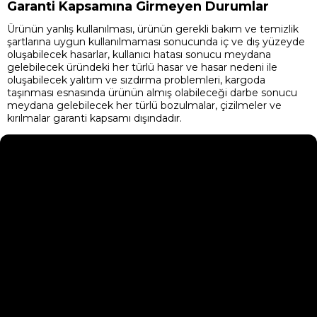
Garanti Kapsamına Girmeyen Durumlar
Ürünün yanlış kullanılması, ürünün gerekli bakım ve temizlik
şartlarına uygun kullanılmaması sonucunda iç ve dış yüzeyde
oluşabilecek hasarlar, kullanıcı hatası sonucu meydana
gelebilecek üründeki her türlü hasar ve hasar nedeni ile
oluşabilecek yalıtım ve sızdırma problemleri, kargoda
taşınması esnasında ürünün almış olabileceği darbe sonucu
meydana gelebilecek her türlü bozulmalar, çizilmeler ve
kırılmalar garanti kapsamı dışındadır.