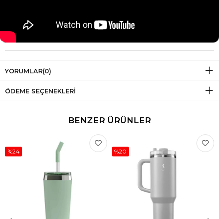
YORUMLAR
(0)
ÖDEME SEÇENEKLERI
BENZER ÜRÜNLER
%24
%20