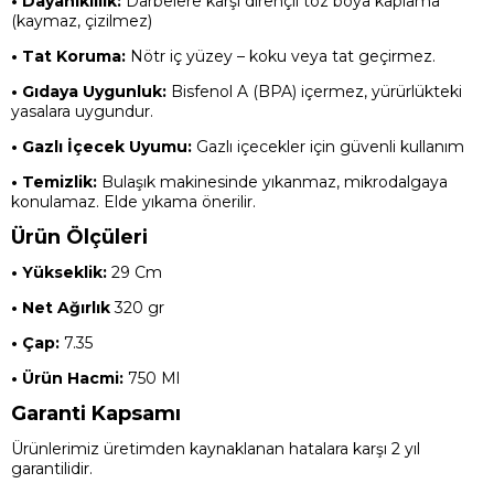
• Dayanıklılık:
Darbelere karşı dirençli toz boya kaplama
(kaymaz, çizilmez)
• Tat Koruma:
Nötr iç yüzey – koku veya tat geçirmez.
• Gıdaya Uygunluk:
Bisfenol A (BPA) içermez, yürürlükteki
yasalara uygundur.
• Gazlı İçecek Uyumu:
Gazlı içecekler için güvenli kullanım
• Temizlik:
Bulaşık makinesinde yıkanmaz, mikrodalgaya
konulamaz. Elde yıkama önerilir.
Ürün Ölçüleri
• Yükseklik:
29 Cm
• Net Ağırlık
320 gr
• Çap:
7.35
• Ürün Hacmi:
750 Ml
Garanti Kapsamı
Ürünlerimiz üretimden kaynaklanan hatalara karşı 2 yıl
garantilidir.