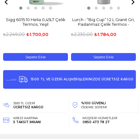
Sigg 6015.10 Helia 0,45LT Çelik
Lurch - “Big Cup” 1.2 L Granit Gri,
Termos, Yeşil
Paslanmaz Çelik Termos -
Uzatılabilir Pipetli, Çift Cidarlı, Sı
- 240878
₺2.249,00
₺1.700,00
₺2.230,00
₺1.784,00
Sepete Ekle
Sepete Ekle
1500 TL VE ÜZERİ ALIŞVERİŞLERİNİZDE ÜCRETSİZ KARGO
1500 TL ÜZERİ
%100 GÜVENLİ
ÜCRETSİZ KARGO
ÖDEME SİSTEMİ
KREDİ KARTINA
MÜŞTERİ HİZMETLERİ
5 TAKSİT İMKANI
0850 473 78 27