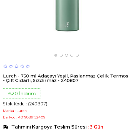
Lurch - 750 ml Adaçayı Yeşil, Paslanmaz Çelik Termos
- Çift Cidarlı, Sızdırmaz - 240807
%
20
İndirim
Stok Kodu
(240807)
Marka
:
Lurch
Barkod
:
4019889152409
Tahmini Kargoya Teslim Süresi
:
3 Gün