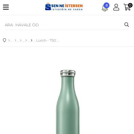
0
8
Lurch - 750 ml Adaçayı Yeşil, Paslanmaz Çelik Termos - Çift Cidarlı, Sızdırmaz - 240807