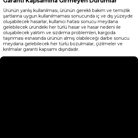
Garanti Kapsamına Girmeyen Durumlar
Ürünün yanlış kullanılması, ürünün gerekli bakım ve temizlik
şartlarına uygun kullanılmaması sonucunda iç ve dış yüzeyde
oluşabilecek hasarlar, kullanıcı hatası sonucu meydana
gelebilecek üründeki her türlü hasar ve hasar nedeni ile
oluşabilecek yalıtım ve sızdırma problemleri, kargoda
taşınması esnasında ürünün almış olabileceği darbe sonucu
meydana gelebilecek her türlü bozulmalar, çizilmeler ve
kırılmalar garanti kapsamı dışındadır.