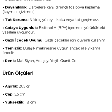
• Dayanıklılık:
Darbelere karşı dirençli toz boya kaplama
(kaymaz, çizilmez)
• Tat Koruma:
Nötr iç yüzey – koku veya tat geçirmez.
• Gıdaya Uygunluk:
Bisfenol A (BPA) içermez, yürürlükteki
yasalara uygundur.
• Gazlı İçecek Uyumu:
Gazlı içecekler için güvenli kullanım
• Temizlik:
Bulaşık makinesine uygun ancak elle yıkama
önerilir
• Renk:
Mat Siyah, Adaçayı Yeşili, Granit Gri
Ürün Ölçüleri
•
Ağırlık:
205 gr
•
Çap:
5,5 cm
•
Yükseklik:
18 cm