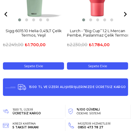
Sigg 6015.10 Helia 0,45LT Çelik
Lurch - “Big Cup” 1.2 L Mercan
Termos, Yeşil
Pembe, Paslanmaz Çelik Termos 
Uzatılabilir Pipetli, Çift Cidarlı, Sı
- 240876
₺2.249,00
₺1.700,00
₺2.230,00
₺1.784,00
Sepete Ekle
Sepete Ekle
1500 TL VE ÜZERİ ALIŞVERİŞLERİNİZDE ÜCRETSİZ KARGO
1500 TL ÜZERİ
%100 GÜVENLİ
ÜCRETSİZ KARGO
ÖDEME SİSTEMİ
KREDİ KARTINA
MÜŞTERİ HİZMETLERİ
5 TAKSİT İMKANI
0850 473 78 27