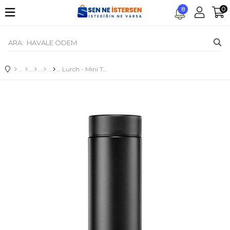
0
8
Lurch - Mini Termos 300 ml Mat Siyah, Paslanmaz Çelik - Çift Cidarlı, Sızdırmaz - 270970