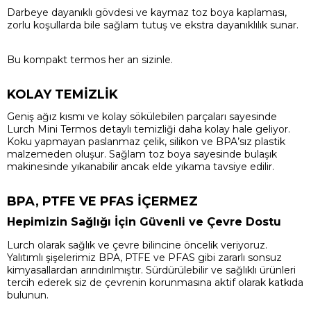
Darbeye dayanıklı gövdesi ve kaymaz toz boya kaplaması,
zorlu koşullarda bile sağlam tutuş ve ekstra dayanıklılık sunar.
Bu kompakt termos her an sizinle.
KOLAY TEMİZLİK
Geniş ağız kısmı ve kolay sökülebilen parçaları sayesinde
Lurch Mini Termos detaylı temizliği daha kolay hale geliyor.
Koku yapmayan paslanmaz çelik, silikon ve BPA’sız plastik
malzemeden oluşur. Sağlam toz boya sayesinde bulaşık
makinesinde yıkanabilir ancak elde yıkama tavsiye edilir.
BPA, PTFE VE PFAS İÇERMEZ
Hepimizin Sağlığı İçin Güvenli ve Çevre Dostu
Lurch olarak sağlık ve çevre bilincine öncelik veriyoruz.
Yalıtımlı şişelerimiz BPA, PTFE ve PFAS gibi zararlı sonsuz
kimyasallardan arındırılmıştır. Sürdürülebilir ve sağlıklı ürünleri
tercih ederek siz de çevrenin korunmasına aktif olarak katkıda
bulunun.