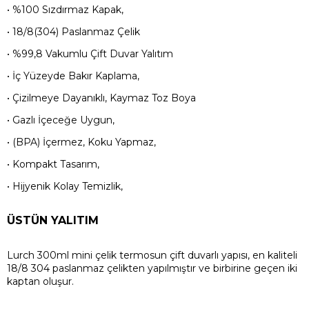
• %100 Sızdırmaz Kapak,
• 18/8(304) Paslanmaz Çelik
• %99,8 Vakumlu Çift Duvar Yalıtım
• İç Yüzeyde Bakır Kaplama,
• Çizilmeye Dayanıklı, Kaymaz Toz Boya
• Gazlı İçeceğe Uygun,
• (BPA) İçermez, Koku Yapmaz,
• Kompakt Tasarım,
• Hijyenik Kolay Temizlik,
ÜSTÜN YALITIM
Lurch 300ml mini çelik termosun çift duvarlı yapısı, en kaliteli
18/8 304 paslanmaz çelikten yapılmıştır ve birbirine geçen iki
kaptan oluşur.