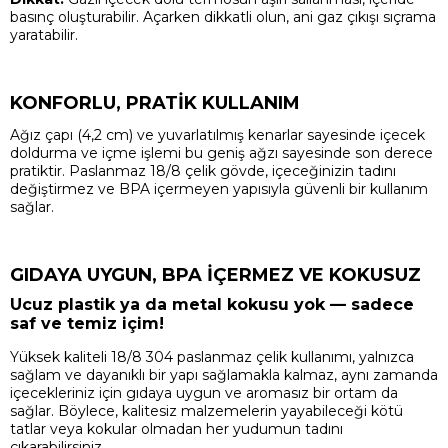
basınç oluşturabilir. Açarken dikkatli olun, ani gaz çıkışı sıçrama
yaratabilir.
KONFORLU, PRATİK KULLANIM
Ağız çapı (4,2 cm) ve yuvarlatılmış kenarlar sayesinde içecek
doldurma ve içme işlemi bu geniş ağzı sayesinde son derece
pratiktir. Paslanmaz 18/8 çelik gövde, içeceğinizin tadını
değiştirmez ve BPA içermeyen yapısıyla güvenli bir kullanım
sağlar.
GIDAYA UYGUN, BPA İÇERMEZ VE KOKUSUZ
Ucuz plastik ya da metal kokusu yok — sadece
saf ve temiz içim!
Yüksek kaliteli 18/8 304 paslanmaz çelik kullanımı, yalnızca
sağlam ve dayanıklı bir yapı sağlamakla kalmaz, aynı zamanda
içecekleriniz için gıdaya uygun ve aromasız bir ortam da
sağlar. Böylece, kalitesiz malzemelerin yayabileceği kötü
tatlar veya kokular olmadan her yudumun tadını
çıkarabilirsiniz.