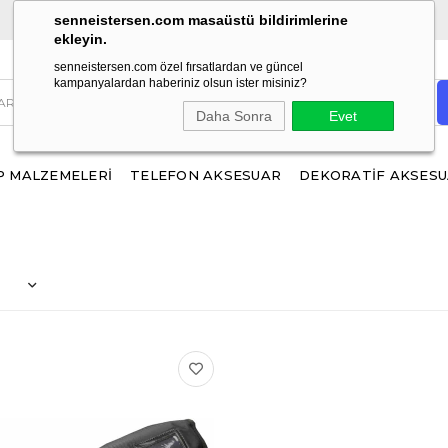
ÜCRETSİZ KARGO!
1500 TL ve üzeri alışverişlerinizde
senneistersen.com masaüstü bildirimlerine
ekleyin.
senneistersen.com özel fırsatlardan ve güncel
kampanyalardan haberiniz olsun ister misiniz?
Daha Sonra
Evet
 MALZEMELERİ
TELEFON AKSESUAR
DEKORATİF AKSES