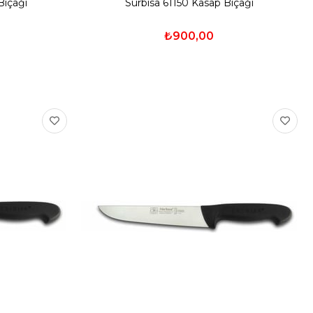
Sürbisa 61150 Kasap Bıçağı
Bıçağı
₺900,00