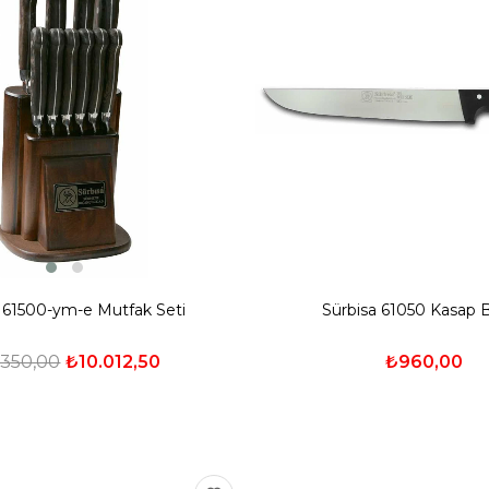
 61500-ym-e Mutfak Seti
Sürbisa 61050 Kasap B
.350,00
₺10.012,50
₺960,00