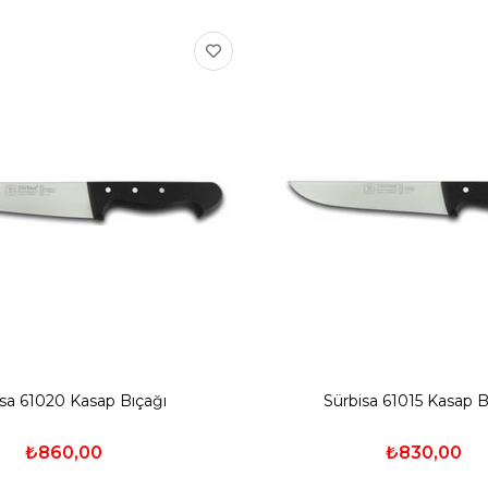
isa 61020 Kasap Bıçağı
Sürbisa 61015 Kasap B
₺860,00
₺830,00