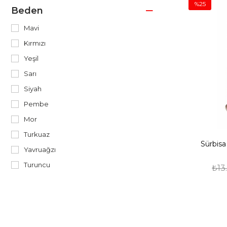
%25
Beden
Steak - Biftek Bıçakları
Santoku Bıçakları
Mavi
Kırmızı
Bıçak Kılıfları ve Şef Çantaları
Yeşil
Sürmene Çakıları
Sarı
Şef Bıçakları
Siyah
Pembe
Mor
Turkuaz
Sürbisa
Yavruağzı
Turuncu
₺13
Beyaz
İşleme-1
Kahverengi