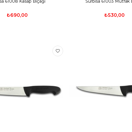
isa 61008 Kasap Bıçağı
Sürbisa 61003 Mutfak 
₺690,00
₺530,00