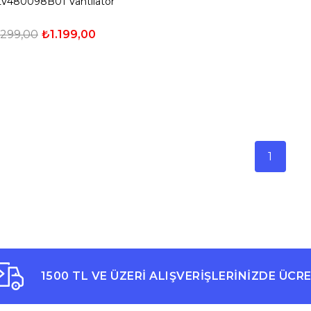
LV480098B01 Vantilatör
.299,00
₺1.199,00
1
1500 TL VE ÜZERİ ALIŞVERİŞLERİNİZDE ÜCR