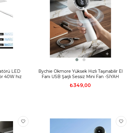
latörü LED
Bychie Okmore Yüksek Hızlı Taşınabilir El
ör 40W hız
Fanı USB Şarjlı Sessiz Mini Fan -SİYAH
YAZ
₺349,00