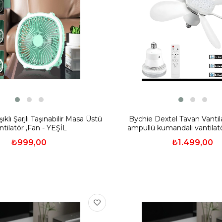
ıklı Şarjlı Taşınabilir Masa Üstü
Bychie Dextel Tavan Vanti
ntilatör ,Fan - YEŞİL
ampullü kumandalı vantilat
kademe ayarlı- BE
₺999,00
₺1.499,00