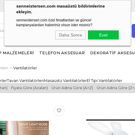
ÜCRETSİZ KARGO!
1500 TL ve üzeri alışverişlerinizde
senneistersen.com masaüstü bildirimlerine
ekleyin.
senneistersen.com özel fırsatlardan ve güncel
kampanyalardan haberiniz olsun ister misiniz?
Daha Sonra
Evet
 MALZEMELERİ
TELEFON AKSESUAR
DEKORATİF AKSES
mleri
Vantilatörler
rler
Tavan Vantilatörleri
Masaüstü Vantilatörler
El Tipi Vantilatörler
rtan)
Fiyata Göre (Azalan)
Ürün Adına Göre (A>Z)
Ürün Adına Göre (Z<