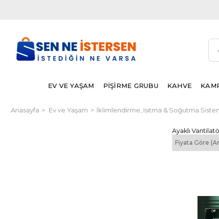
EV VE YAŞAM
PİŞİRME GRUBU
KAHVE
KAMP
Anasayfa
Ev ve Yaşam
İklimlendirme, Isıtma & Soğutma Siste
Ayaklı Vantilatö
Fiyata Göre (A