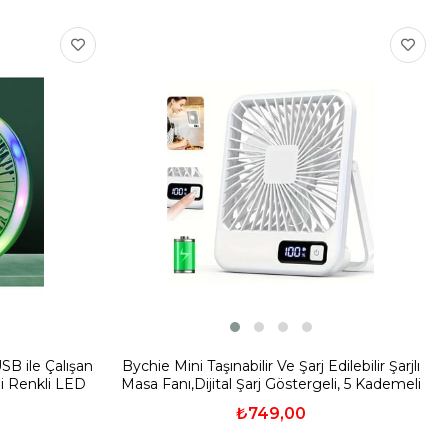
SB ile Çalışan
Bychie Mini Taşınabilir Ve Şarj Edilebilir Şarjlı
li Renkli LED
Masa Fanı,Dijital Şarj Göstergeli, 5 Kademeli
Z
Sessiz Fan-BEJ
₺749,00