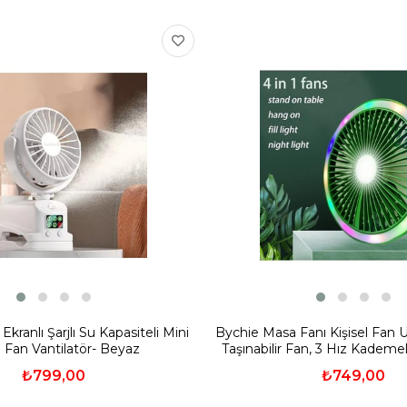
 Ekranlı Şarjlı Su Kapasiteli Mini
Bychie Masa Fanı Kişisel Fan U
 Fan Vantilatör- Beyaz
Taşınabilir Fan, 3 Hız Kademe
Ortam Işığı BEYA
₺799,00
₺749,00