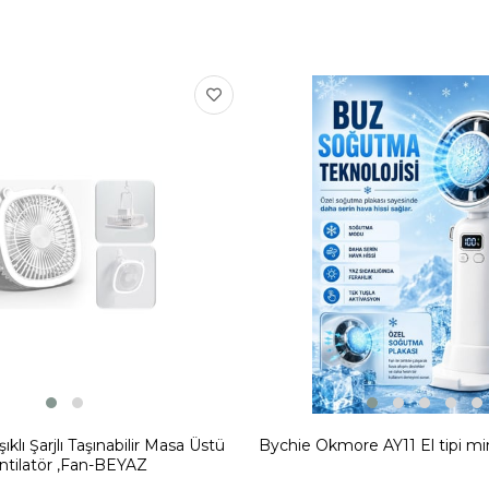
ıklı Şarjlı Taşınabilir Masa Üstü
Bychie Okmore AY11 El tipi mi
ntilatör ,Fan-BEYAZ