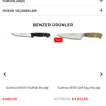
YORUMLAR
(0)
ÖDEME SEÇENEKLERI
BENZER ÜRÜNLER
%25
Sürbisa 61005 Mutfak Bıçağı
Sürbisa 61310 Şef Aşçı Bıçağı
₺460,00
₺3.750,00
₺2.812,50