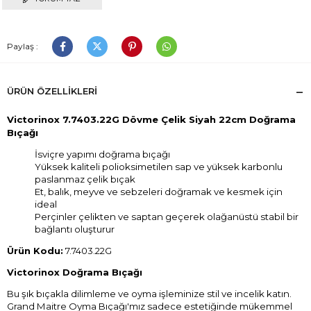
Paylaş :
ÜRÜN ÖZELLIKLERI
Victorinox 7.7403.22G Dövme Çelik Siyah 22cm Doğrama
Bıçağı
İsviçre yapımı doğrama bıçağı
Yüksek kaliteli polioksimetilen sap ve yüksek karbonlu
paslanmaz çelik bıçak
Et, balık, meyve ve sebzeleri doğramak ve kesmek için
ideal
Perçinler çelikten ve saptan geçerek olağanüstü stabil bir
bağlantı oluşturur
Ürün Kodu:
7.7403.22G
Victorinox Doğrama Bıçağı
Bu şık bıçakla dilimleme ve oyma işleminize stil ve incelik katın.
Grand Maitre Oyma Bıçağı'mız sadece estetiğinde mükemmel