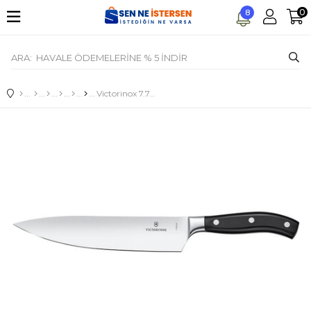
0
8
Victorinox 7.7403.22G Dövme Çelik Siyah 22 cm Doğrama Bıçağı