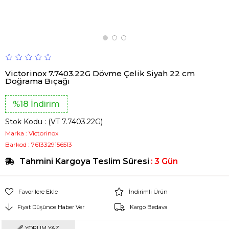
Victorinox 7.7403.22G Dövme Çelik Siyah 22 cm
Doğrama Bıçağı
%
18
İndirim
Stok Kodu
(VT 7.7403.22G)
Marka
:
Victorinox
Barkod
:
7613329156513
Tahmini Kargoya Teslim Süresi
:
3 Gün
Favorilere Ekle
İndirimli Ürün
Fiyat Düşünce Haber Ver
Kargo Bedava
YORUM YAZ