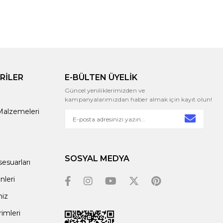
RİLER
E-BÜLTEN ÜYELİK
Güncel yeniliklerimizden ve
kampanyalarımızdan haber almak için kayıt olun!
alzemeleri
SOSYAL MEDYA
esuarları
leri
miz
rimleri