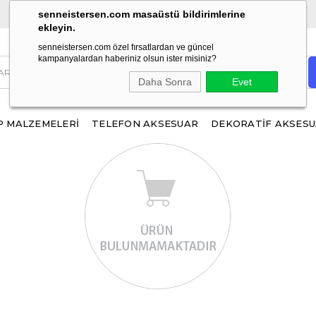
ÜCRETSİZ KARGO!
1500 TL ve üzeri alışverişlerinizde
senneistersen.com masaüstü bildirimlerine
ekleyin.
senneistersen.com özel fırsatlardan ve güncel
kampanyalardan haberiniz olsun ister misiniz?
Daha Sonra
Evet
 MALZEMELERİ
TELEFON AKSESUAR
DEKORATİF AKSES