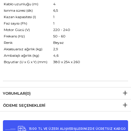
Kablo uzunluğu (m)
4
Isınma süresi (dk)
6,5
Kazan kapasitesi (l)
1
Faz sayısı (Fh)
1
Motor Gücü (V)
220 - 240
Frekans (Hz)
50 - 60
Renk
Beyaz
Aksesuarsız ağırlık (kg)
2,9
Ambalajlı ağırlık (kg)
4,6
Boyutlar (U x G x Y) (mm)
380 x 254 x 260
YORUMLAR
(0)
ÖDEME SEÇENEKLERI
1500 TL VE ÜZERİ ALIŞVERİŞLERİNİZDE ÜCRETSİZ KARGO