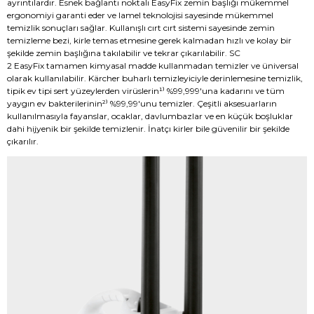
ayrıntılardır. Esnek bağlantı noktalı EasyFix zemin başlığı mükemmel
ergonomiyi garanti eder ve lamel teknolojisi sayesinde mükemmel
temizlik sonuçları sağlar. Kullanışlı cırt cırt sistemi sayesinde zemin
temizleme bezi, kirle temas etmesine gerek kalmadan hızlı ve kolay bir
şekilde zemin başlığına takılabilir ve tekrar çıkarılabilir. SC
2 EasyFix tamamen kimyasal madde kullanmadan temizler ve üniversal
olarak kullanılabilir. Kärcher buharlı temizleyiciyle derinlemesine temizlik,
tipik ev tipi sert yüzeylerden virüslerin¹⁾ %99,999'una kadarını ve tüm
yaygın ev bakterilerinin²⁾ %99,99'unu temizler. Çeşitli aksesuarların
kullanılmasıyla fayanslar, ocaklar, davlumbazlar ve en küçük boşluklar
dahi hijyenik bir şekilde temizlenir. İnatçı kirler bile güvenilir bir şekilde
çıkarılır.