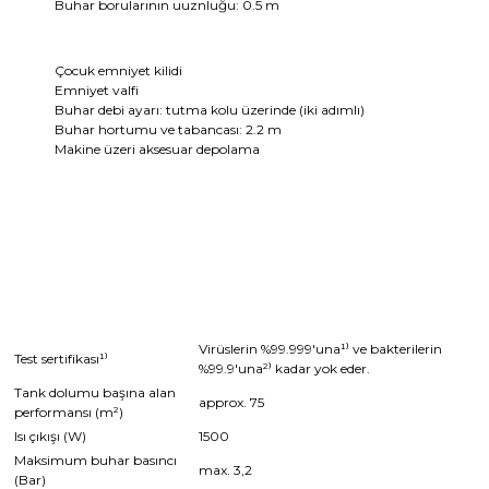
Buhar borularının uuznluğu: 0.5 m
Çocuk emniyet kilidi
Emniyet valfi
Buhar debi ayarı: tutma kolu üzerinde (iki adımlı)
Buhar hortumu ve tabancası: 2.2 m
Makine üzeri aksesuar depolama
Virüslerin %99.999'una¹⁾ ve bakterilerin
Test sertifikası¹⁾
%99.9'una²⁾ kadar yok eder.
Tank dolumu başına alan
approx. 75
performansı (m²)
Isı çıkışı (W)
1500
Maksimum buhar basıncı
max. 3,2
(Bar)