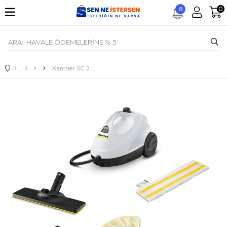
0
8
Karcher SC 2 Easyfix Beyaz Buharlı Temizleyici