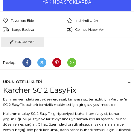
YAKINDA STOKLARDA
Favorilere Ekle
İndirimli Ürün
Kargo Bedava
Gelince Haber Ver
YORUM YAZ
Paylaş :
ÜRÜN ÖZELLIKLERI
Karcher SC 2 EasyFix
Evin her yerindeki sert yüzeylerde saf, kimyasalsız temizlik için Kärcher'in
SC 2 EasyFix buharlı temizlik makimesi için giriş seviyesi modeldir.
Kullanımı kolay SC 2 EasyFix giriş seviyesi buharlı temizleyici, buhar
yoğunluğunu yüzeye ve kir seviyesine uyarlamak için iki aşamalı buhar
düzenlemesi sağlar. Cihaz üzerindeki pratik aksesuar saklama alanı ve
zemin başlığı için park konumu, daha rahat buharlı temizlik için kullanışlı