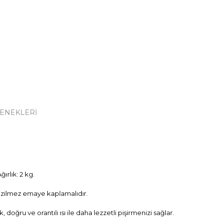
ENEKLERI
ırlık: 2 kg.
izilmez emaye kaplamalıdır.
doğru ve orantılı ısı ile daha lezzetli pişirmenizi sağlar.