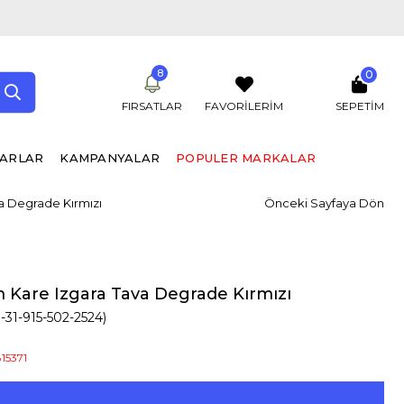
8
0
FIRSATLAR
FAVORİLERİM
SEPETIM
UARLAR
KAMPANYALAR
POPULER MARKALAR
va Degrade Kırmızı
Önceki Sayfaya Dön
m Kare Izgara Tava Degrade Kırmızı
3-31-915-502-2524)
15371