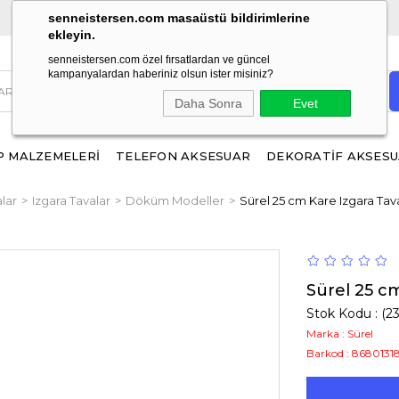
ÜCRETSİZ KARGO!
1500 TL ve üzeri alışverişlerinizde
senneistersen.com masaüstü bildirimlerine
ekleyin.
senneistersen.com özel fırsatlardan ve güncel
kampanyalardan haberiniz olsun ister misiniz?
Daha Sonra
Evet
 MALZEMELERİ
TELEFON AKSESUAR
DEKORATİF AKSES
lar
Izgara Tavalar
Döküm Modeller
Sürel 25 cm Kare Izgara Ta
Sürel 25 c
Stok Kodu
(2
Marka
:
Sürel
Barkod
:
86801318