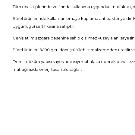
Tüm ocak tiplerinde ve fırında kullanıma uygundur, mutfakta çok 
Sürel ürünlerinde kullanılan emaye kaplama antibakteriyeldir, 
Uygunluğu) sertifikasına sahiptir.
Genişletilmiş ızgara desenine sahip çizilmez yüzey alanı sayesind
Sürel ürünleri %100 geri dönüştürülebilir malzemeden üretilir ve 
Demir döküm yapısı sayesinde ısıyı muhafaza ederek daha lezzetl
mutfağınızda enerji tasarrufu sağlar.