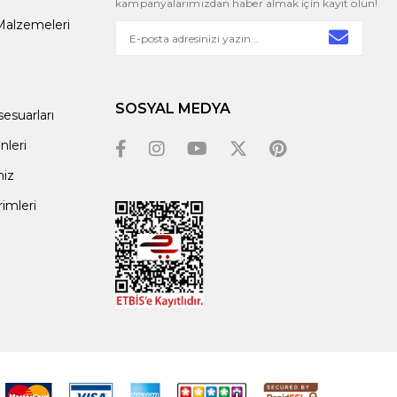
kampanyalarımızdan haber almak için kayıt olun!
alzemeleri
SOSYAL MEDYA
esuarları
leri
miz
rimleri