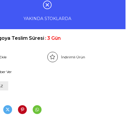
YAKINDA STOKLARDA
goya Teslim Süresi
:
3 Gün
Ekle
İndirimli Ürün
ber Ver
AZ