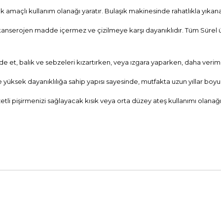
amaçlı kullanım olanağı yaratır. Bulaşık makinesinde rahatlıkla yıkanab
kanserojen madde içermez ve çizilmeye karşı dayanıklıdır. Tüm Sürel ü
e et, balık ve sebzeleri kızartırken, veya ızgara yaparken, daha verimli
yüksek dayanıklılığa sahip yapısı sayesinde, mutfakta uzun yıllar boyunc
i pişirmenizi sağlayacak kısık veya orta düzey ateş kullanımı olanağı