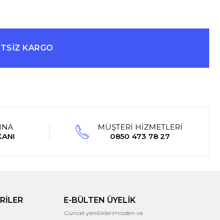
ETSİZ KARGO
INA
MÜŞTERİ HİZMETLERİ
KANI
0850 473 78 27
RİLER
E-BÜLTEN ÜYELİK
Güncel yeniliklerimizden ve