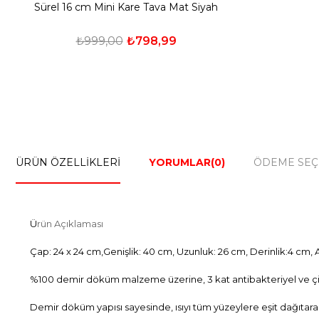
Sürel 16 cm Mini Kare Tava Mat Siyah
₺999,00
₺798,99
ÜRÜN ÖZELLIKLERI
YORUMLAR
(0)
ÖDEME SEÇ
Ü
rün Açıklaması
Çap: 24 x 24 cm,Genişlik: 40 cm, Uzunluk: 26 cm, Derinlik:4 cm, Ağ
%100 demir döküm malzeme üzerine, 3 kat antibakteriyel ve ç
Demir döküm yapısı sayesinde, ısıyı tüm yüzeylere eşit dağıtarak, 