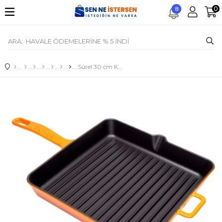
0
8
Sürel 30 cm Kare Izgara Tava Degrade Turuncu