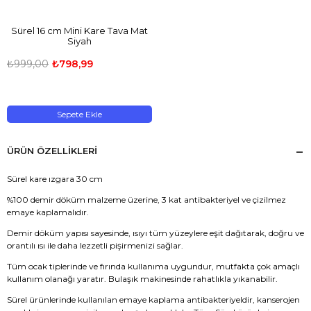
Sürel 16 cm Mini Kare Tava Mat
Siyah
₺999,00
₺798,99
Sepete Ekle
ÜRÜN ÖZELLIKLERI
Sürel kare ızgara 30 cm
%100 demir döküm malzeme üzerine, 3 kat antibakteriyel ve çizilmez
emaye kaplamalıdır.
Demir döküm yapısı sayesinde, ısıyı tüm yüzeylere eşit dağıtarak, doğru ve
orantılı ısı ile daha lezzetli pişirmenizi sağlar.
Tüm ocak tiplerinde ve fırında kullanıma uygundur, mutfakta çok amaçlı
kullanım olanağı yaratır. Bulaşık makinesinde rahatlıkla yıkanabilir.
Sürel ürünlerinde kullanılan emaye kaplama antibakteriyeldir, kanserojen