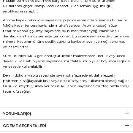
madde içermez ve çizilmeye karşı dayanıklıdır. Tüm Sürel ürünleri
uluslararası geçerli sahip Food Contact (Gıda Temas Uygunluğu)
sertifikasına sahiptir.
Aroma kapak teknolojisi sayesinde, pişirme esnasında oluşan su buharını
%80’e kadar tencere içerisinde muhafaza eder. Aroma kapağın özel
tasarım kapak iç yüzeyi sayesinde, su buharı tekrar yoğunlaşır ve su
damlacıkları halinde yemeğe geri döner. Bu sayede yemeklerde vitamin ve
mineral kaybının önüne geçilir, suyunu kaybetmeyen yemeğin aroması
ve lezzeti artar.
Sürel ürünleri %100 geri dönüştürülebilir malzemeden üretilir ve yüksek
dayanıklılığa sahip yapısı sayesinde, mutfakta uzun yıllar boyunca sağlıkla
ve lezzetle kullanılabilir.
Demir döküm yapısı sayesinde ısıyı muhafaza ederek daha lezzetli
pişirmenizi sağlayacak kısık veya orta düzey ateş kullanımı olanağı sağlar.
Düşük düzeyde, yüksek verimli ısı kullanımı sayesinde mutfağınızda enerji
tasarrufu sağlar.
YORUMLAR
(0)
ÖDEME SEÇENEKLERI