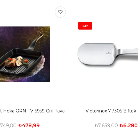
%18
nt Heka GRN-TV-5959 Grill Tava
Victorinox 7.7305 Bifte
749,00
₺478,99
₺7.659,00
₺6.280