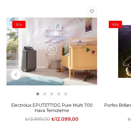
%14
%36
Electrolux EPU73771DG Pure Multi 700
Porfex Brilla
Hava Temizleme
₺13.999,00
₺12.099,00
₺