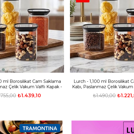
00 ml Borosilikat Cam Saklama
Lurch - 1,100 ml Borosilikat
maz Çelik Vakum Valfli Kapak -
Kabı, Paslanmaz Çelik Vakum V
240842
240841
.755,00
₺1.439,10
₺1.490,00
₺1.221