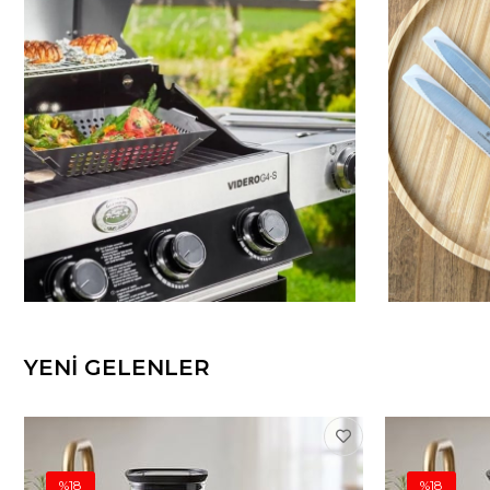
YENİ GELENLER
%18
%18