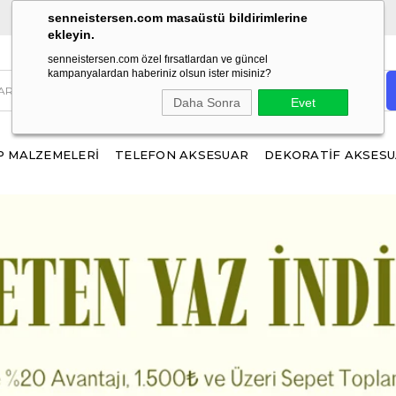
ÜCRETSİZ KARGO!
1500 TL ve üzeri alışverişlerinizde
senneistersen.com masaüstü bildirimlerine
ekleyin.
senneistersen.com özel fırsatlardan ve güncel
kampanyalardan haberiniz olsun ister misiniz?
Daha Sonra
Evet
 MALZEMELERİ
TELEFON AKSESUAR
DEKORATİF AKSES