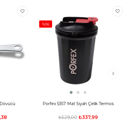
%36
k Dövücü
Porfex 5357 Mat Siyah Çelik Termos
,38
₺529,00
₺337,99