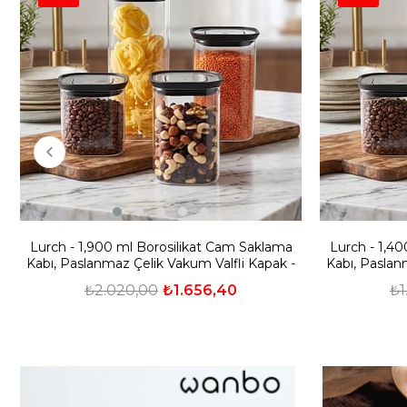
Lurch - 1,900 ml Borosilikat Cam Saklama
Lurch - 1,4
Kabı, Paslanmaz Çelik Vakum Valfli Kapak -
Kabı, Paslan
240843
₺2.020,00
₺1.656,40
₺1