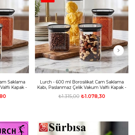
 Cam Saklama
Lurch - 600 ml Borosilikat Cam Saklama
alfli Kapak -
Kabı, Paslanmaz Çelik Vakum Valfli Kapak -
240840
,80
₺1.315,00
₺1.078,30